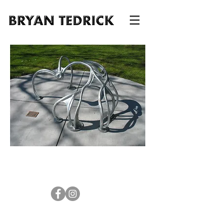
Bryan Tedrick, PO Box 793, Glen Ellen, CA
95442,
tedrickart@gmail.com